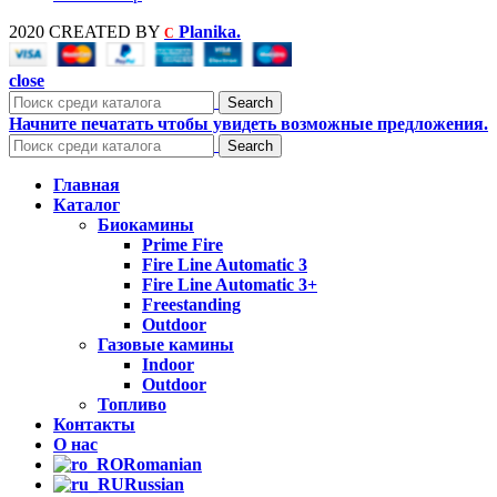
2020 CREATED BY
Planika.
C
close
Search
Начните печатать чтобы увидеть возможные предложения.
Search
Главная
Каталог
Биокамины
Prime Fire
Fire Line Automatic 3
Fire Line Automatic 3+
Freestanding
Outdoor
Газовые камины
Indoor
Outdoor
Топливо
Контакты
О нас
Romanian
Russian