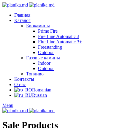
Главная
Каталог
Биокамины
Prime Fire
Fire Line Automatic 3
Fire Line Automatic 3+
Freestanding
Outdoor
Газовые камины
Indoor
Outdoor
Топливо
Контакты
О нас
Romanian
Russian
Menu
Sale Products