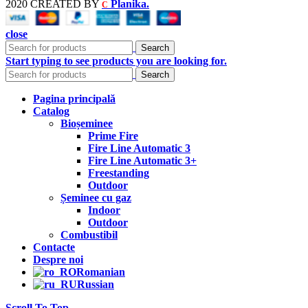
2020 CREATED BY
Planika.
C
close
Search
Start typing to see products you are looking for.
Search
Pagina principală
Catalog
Bioșeminee
Prime Fire
Fire Line Automatic 3
Fire Line Automatic 3+
Freestanding
Outdoor
Șeminee cu gaz
Indoor
Outdoor
Combustibil
Contacte
Despre noi
Romanian
Russian
Scroll To Top