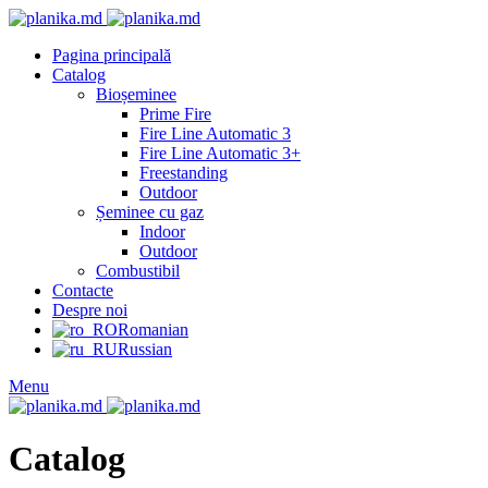
Pagina principală
Catalog
Bioșeminee
Prime Fire
Fire Line Automatic 3
Fire Line Automatic 3+
Freestanding
Outdoor
Șeminee cu gaz
Indoor
Outdoor
Combustibil
Contacte
Despre noi
Romanian
Russian
Menu
Catalog