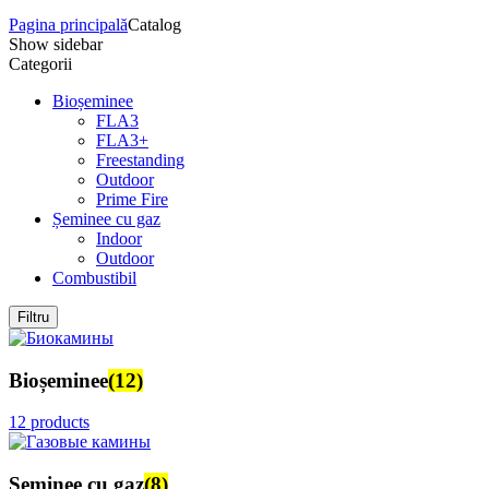
Pagina principală
Catalog
Show sidebar
Categorii
Bioșeminee
FLA3
FLA3+
Freestanding
Outdoor
Prime Fire
Șeminee cu gaz
Indoor
Outdoor
Combustibil
Filtru
Bioșeminee
(12)
12 products
Șeminee cu gaz
(8)